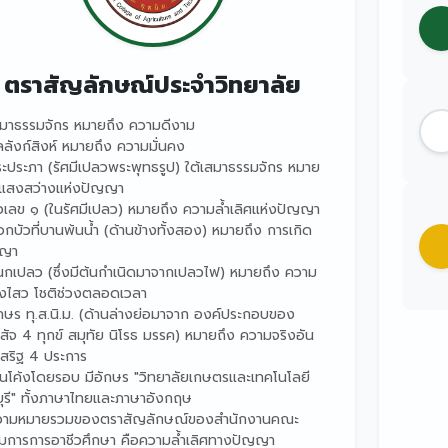
ตราสัญลักษณ์ประจำวิทยาลัย
สมาธรรมจักร หมายถึง ความดีงาม
ลลังก์สิงห์ หมายถึง ความมั่นคง
ิระประภา (รัศมีเปลวพระพุทธรูป) ใต้เสมาธรรมจักร หมาย
 แสงสว่างแห่งปัญญา
ัวเลข ๑ (ในรัศมีเปลว) หมายถึง ความล้ำเลิศแห่งปัญญา
กบัวที่บานพ้นน้ำ (ด้านข้างทั้งสอง) หมายถึง การเกิด
ญญา
นกเปลว (ซึ่งมีต้นกำเนิดมาจากเปลวไฟ) หมายถึง ความ
างไสว โชติช่วงตลอดเวลา
ักษร ทุ.ส.นิ.ม. (ด้านล่างย่อมาจาก องค์ประกอบของ
ยสัจ 4 ทุกข์ สมุทัย นิโรธ มรรค) หมายถึง ความจริงอัน
เสริฐ 4 ประการ
ส้นโค้งโดยรอบ มีอักษร "วิทยาลัยเกษตรและเทคโนโลยี
ุรี" ทั้งภาษาไทยและภาษาอังกฤษ
วามหมายรวมของตราสัญลักษณ์ของสำนักงานคณะ
มการการอาชีวศึกษา คือความล้ำเลิศทางปัญญา