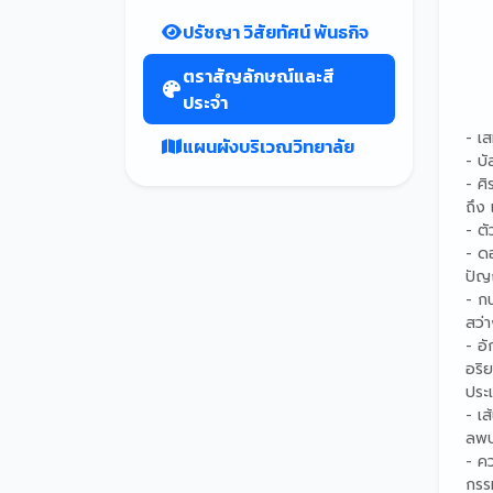
ปรัชญา วิสัยทัศน์ พันธกิจ
ตราสัญลักษณ์และสี
ประจำ
- เ
แผนผังบริเวณวิทยาลัย
- บั
- ศ
ถึง
- ต
- ดอ
ปั
- ก
สว่
- อ
อริ
ประ
- เ
ลพบ
- ค
กรร