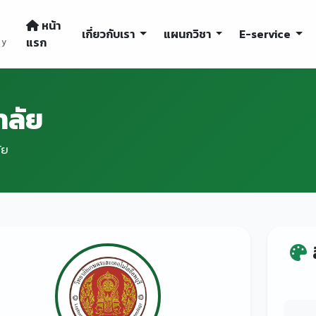
หน้า
เกี่ยวกับเรา
แผนกวิชา
E-service
แรก
gy
าลัย
ัย