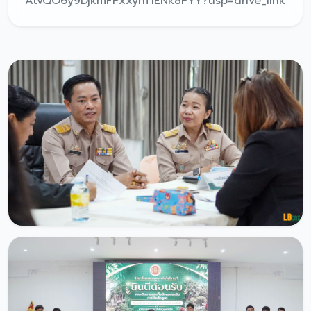
AtvQO6y9DjkmFPxxyhTiENk8PYY?usp=drive_link