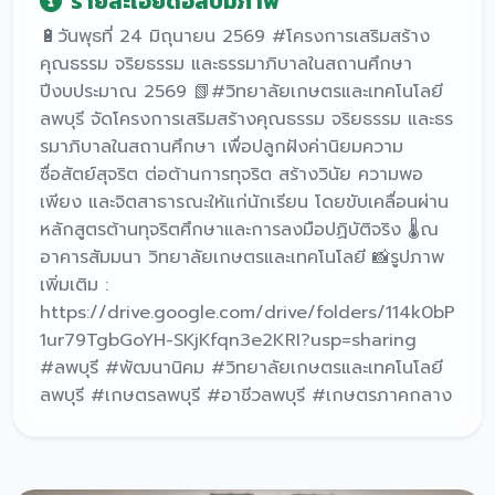
รายละเอียดอัลบั้มภาพ
🔋วันพุธที่ 24 มิถุนายน 2569 #โครงการเสริมสร้าง
คุณธรรม จริยธรรม และธรรมาภิบาลในสถานศึกษา
ปีงบประมาณ 2569 📗#วิทยาลัยเกษตรและเทคโนโลยี
ลพบุรี จัดโครงการเสริมสร้างคุณธรรม จริยธรรม และธร
รมาภิบาลในสถานศึกษา เพื่อปลูกฝังค่านิยมความ
ซื่อสัตย์สุจริต ต่อต้านการทุจริต สร้างวินัย ความพอ
เพียง และจิตสาธารณะให้แก่นักเรียน โดยขับเคลื่อนผ่าน
หลักสูตรต้านทุจริตศึกษาและการลงมือปฏิบัติจริง 🌡️ณ
อาคารสัมมนา วิทยาลัยเกษตรและเทคโนโลยี 📸รูปภาพ
เพิ่มเติม :
https://drive.google.com/drive/folders/114k0bP
1ur79TgbGoYH-SKjKfqn3e2KRI?usp=sharing
#ลพบุรี #พัฒนานิคม #วิทยาลัยเกษตรและเทคโนโลยี
ลพบุรี #เกษตรลพบุรี #อาชีวลพบุรี #เกษตรภาคกลาง