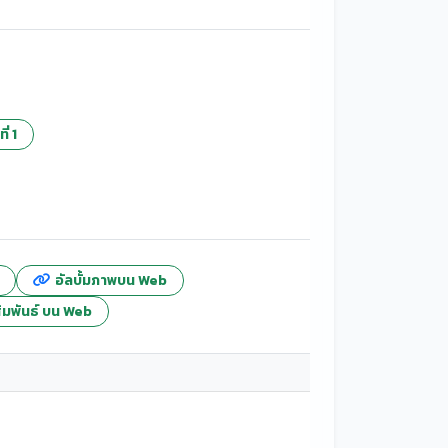
่ 1
อัลบั้มภาพบน Web
ัมพันธ์ บน Web