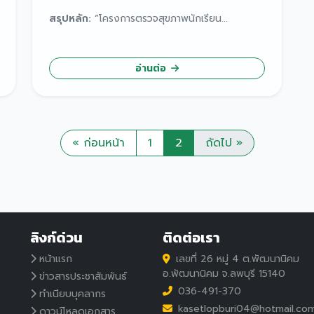
สรุปหลัก:
“โครงการตรวจสุขภาพนักเรียน...
อ่านต่อ
« ก่อนหน้า
1
2
ถัดไป »
ลิงก์ด่วน
ติดต่อเรา
หน้าแรก
เลขที่ 26 หมู่ 4 ต.พัฒนานิคม
อ.พัฒนานิคม จ.ลพบุรี 15140
ข่าวสารประชาสัมพันธ์
036-491-370
ทำเนียบบุคลากร
kasetlopburi04@hotmail.co
ดาวน์โหลดเอกสาร